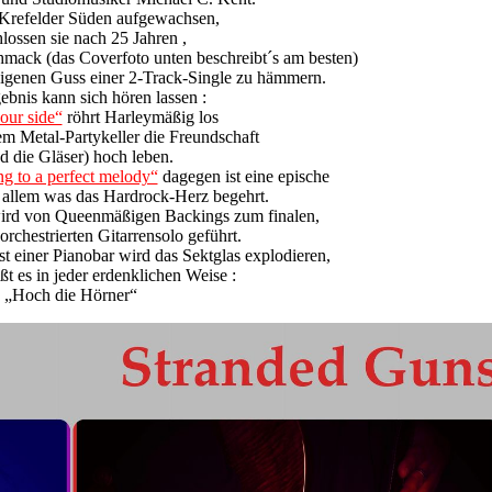
Krefelder Süden aufgewachsen,
lossen sie nach 25 Jahren ,
ack (das Coverfoto unten beschreibt´s am besten)
eigenen Guss einer 2-Track-Single zu hämmern.
ebnis kann sich hören lassen :
our side“
röhrt Harleymäßig los
dem Metal-Partykeller die Freundschaft
d die Gläser) hoch leben.
g to a perfect melody“
dagegen ist eine epische
 allem was das Hardrock-Herz begehrt.
ird von Queenmäßigen Backings zum finalen,
rchestrierten Gitarrensolo geführt.
 einer Pianobar wird das Sektglas explodieren,
ißt es in jeder erdenklichen Weise :
„Hoch die Hörner“