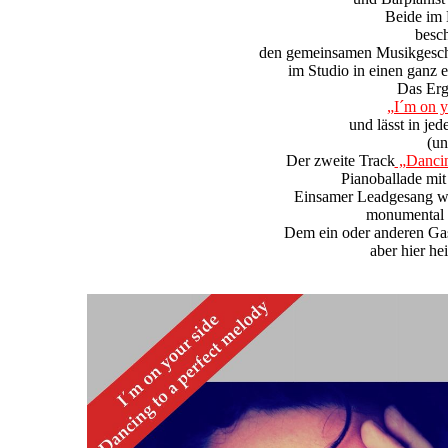
Beide im 
besch
den gemeinsamen Musikgeschm
im Studio in einen ganz 
Das Erg
„I´m on y
und lässt in je
(un
Der zweite Track
„Dancin
Pianoballade mit
Einsamer Leadgesang w
monumental o
Dem ein oder anderen Gast
aber hier he